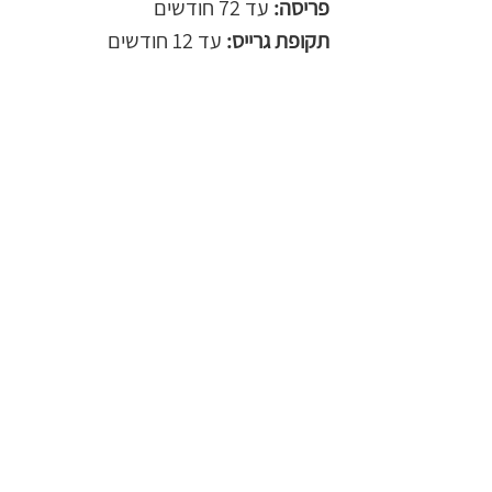
פריסה:
 עד 72 חודשים
תקופת גרייס:
 עד 12 חודשים
גורם מבצע:
 בנק אוצר 
החייל/הבינלאומי/הפועלים
קהילה תורמת:
 אדר סנהדריה בע"מ
יישובים נתמכים:
 ירושלים, בית שמש 
ומ"א מטה יהודה
כל הזכויות שמורות למרום, הסוכנות היהודית
אנחנו לרשותכם לכל שאלה ובירור:
MaromSupport@jafi.org