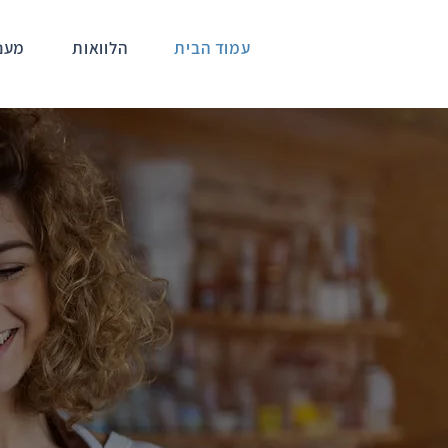
עמוד הבית
הלוואות
מענ
המער